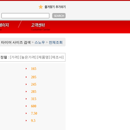
타이어 사이즈 검색
>
스노우
>
전체조회
정렬 :
[가격]
[높은가격]
[제품명]
[제조사]
165
205
245
285
315
600
7.50
9.5