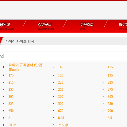
타이어 사이즈 검색
0건
타이어 규격검색 (단면
145
155
폭mm)
175
185
195
215
225
235
255
265
275
295
300
305
325
500
550
650
670
700
8
8.25
8.5
UHP
스노우