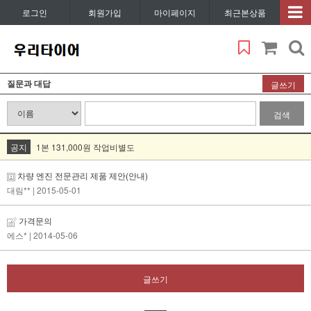
로그인
회원가입
마이페이지
최근본상품
질문과 대답
글쓰기
검색
공지
1본 131,000원 작업비별도
차량 엔진 전문관리 제품 제안(안내)
대림**
| 2015-05-01
가격문의
에스*
| 2014-05-06
글쓰기