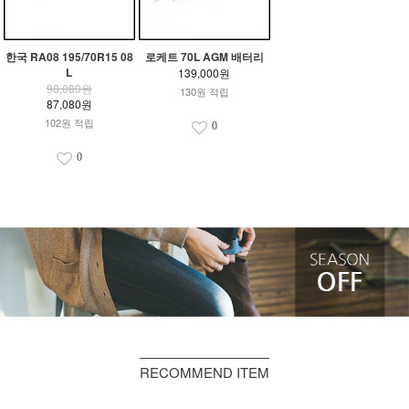
한국 RA08 195/70R15 08
로케트 70L AGM 배터리
L
139,000원
98,080원
130원 적립
87,080원
102원 적립
0
0
RECOMMEND ITEM