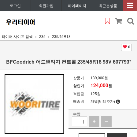
로그인
회원가입
마이페이지
최근본상품
타이어 사이즈 검색
235
235/45R18
0
BFGoodrich 어드밴티지 컨트롤 235/45R18 98V 607793*
상품가
139,000원
124,000
할인가
원
적립금
125원
배송비
개별(비례추가)
수량