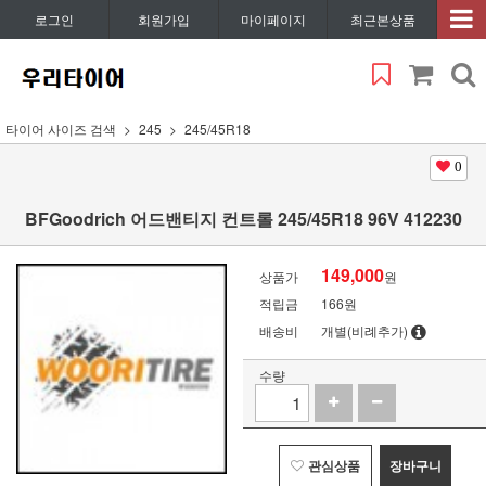
로그인
회원가입
마이페이지
최근본상품
타이어 사이즈 검색
245
245/45R18
0
BFGoodrich 어드밴티지 컨트롤 245/45R18 96V 412230
149,000
상품가
원
적립금
166원
배송비
개별(비례추가)
수량
관심상품
장바구니