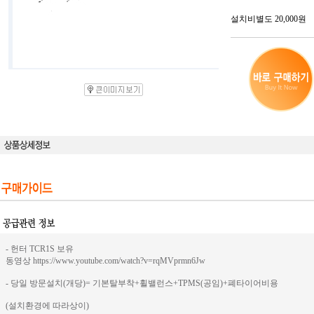
설치비별도 20,000원
- 헌터 TCR1S 보유
동영상 https://www.youtube.com/watch?v=rqMVprmn6Jw
- 당일 방문설치(개당)= 기본탈부착+휠밸런스+TPMS(공임)+폐타이어비용
(설치환경에 따라상이)