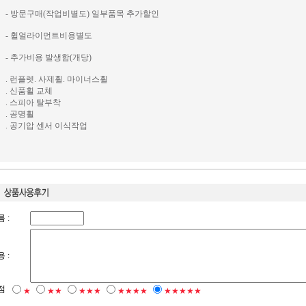
- 방문구매(작업비별도) 일부품목 추가할인
- 휠얼라이먼트비용별도
- 추가비용 발생함(개당)
. 런플렛. 사제휠. 마이너스휠
. 신품휠 교체
. 스피아 탈부착
. 공명휠
. 공기압 센서 이식작업
 :
 :
점
★
★★
★★★
★★★★
★★★★★