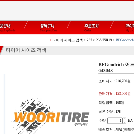
타이어 사이즈 검색
>
235
>
235/55R19
>
BFGoodri
타이어 사이즈 검색
BFGoodrich 어
643043
소비자가 :
216,700
원
판매가격 :
153,000원
적립금액 :
168원
남은수량 : 1개
수량
EA
배송조건 : 개별(비례