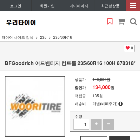
로그인
회원가입
마이페이지
최근본상품
타이어 사이즈 검색
235
235/60R16
0
BFGoodrich 어드밴티지 컨트롤 235/60R16 100H 878318*
상품가
149,000원
134,000
할인가
원
적립금
135원
배송비
개별(비례추가)
수량