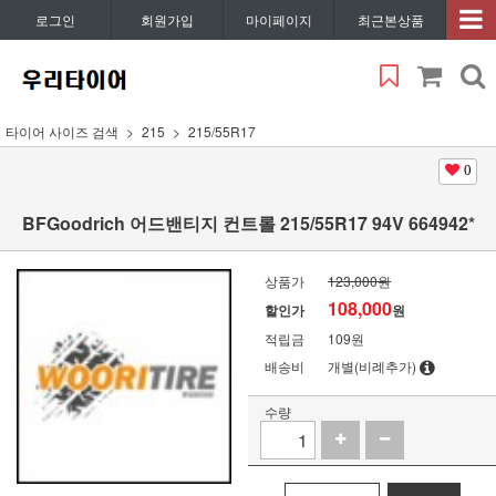
로그인
회원가입
마이페이지
최근본상품
타이어 사이즈 검색
215
215/55R17
0
BFGoodrich 어드밴티지 컨트롤 215/55R17 94V 664942*
상품가
123,000원
108,000
할인가
원
적립금
109원
배송비
개별(비례추가)
수량