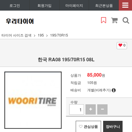
로그인
회원가입
마이페이지
최근본상품
타이어 사이즈 검색
195
195/70R15
0
한국 RA08 195/70R15 08L
85,000
상품가
원
적립금
105원
배송비
개별(비례추가)
수량
관심상품
장바구니