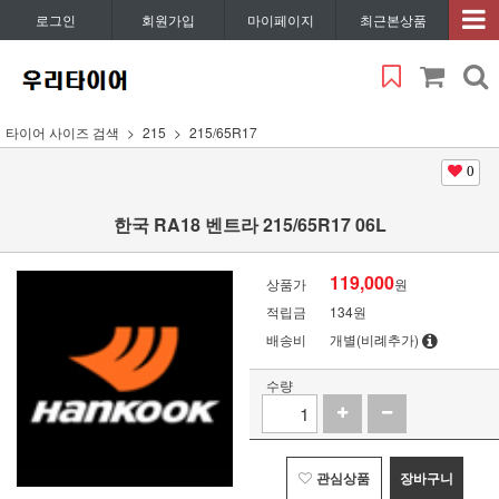
로그인
회원가입
마이페이지
최근본상품
타이어 사이즈 검색
215
215/65R17
0
한국 RA18 벤트라 215/65R17 06L
119,000
상품가
원
적립금
134원
배송비
개별(비례추가)
수량
관심상품
장바구니