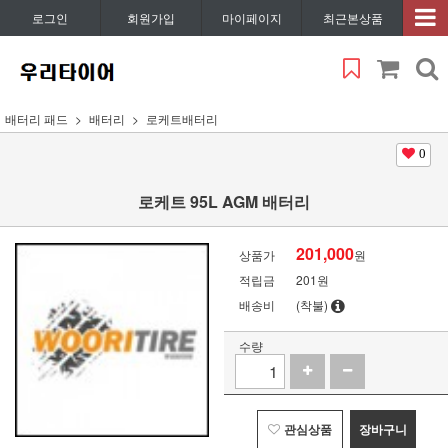
로그인
회원가입
마이페이지
최근본상품
배터리 패드
배터리
로케트배터리
0
로케트 95L AGM 배터리
201,000
상품가
원
적립금
201원
배송비
(착불)
수량
관심상품
장바구니