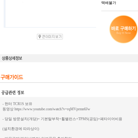
택배불가
- 헌터 TCR1S 보유
동영상 https://www.youtube.com/watch?v=rqMVprmn6Jw
- 당일 방문설치(개당)= 기본탈부착+휠밸런스+TPMS(공임)+폐타이어비용
(설치환경에 따라상이)