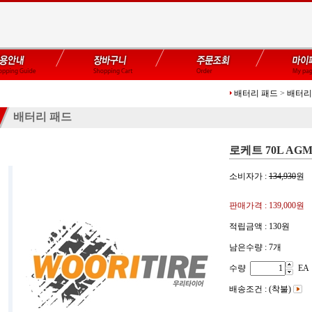
배터리 패드
>
배터리
배터리 패드
로케트 70L AG
소비자가 :
134,930
원
판매가격 :
139,000원
적립금액 :
130원
남은수량 : 7개
수량
EA
배송조건 : (착불)