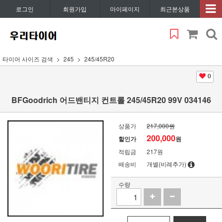
로그인
회원가입
마이페이지
최근본상품
타이어 사이즈 검색
245
245/45R20
0
BFGoodrich 어드밴티지 컨트롤 245/45R20 99V 034146
상품가
217,000원
200,000
할인가
원
적립금
217원
배송비
개별(비례추가)
수량