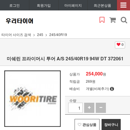
로그인
회원가입
마이페이지
최근본상품
타이어 사이즈 검색
245
245/40R19
0
미쉐린 프라이머시 투어 A/S 245/40R19 94W DT 372061
254,000
상품가
원
적립금
269원
배송비
개별(비례추가)
수량
관심상품
장바구니