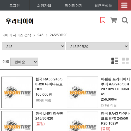
로그인
회원가입
마이페이지
최근본상품
타이어 사이즈 검색
245
245/50R20
정렬
한국 RA55 245/5
미쉐린 프라이머시
0R20 다이나프로
투어 A/S 245/50R
HP3
20 102V DT 0960
41
165,000원
256,000원
180원 적립
271원 적립
한국 LH01 라우펜
한국 RA43 다이나
245/50R20
프로 HPX 245/50
R20 102W
(품절)
(품절)