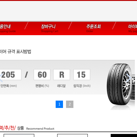


상품검색
전자 세금
1
2