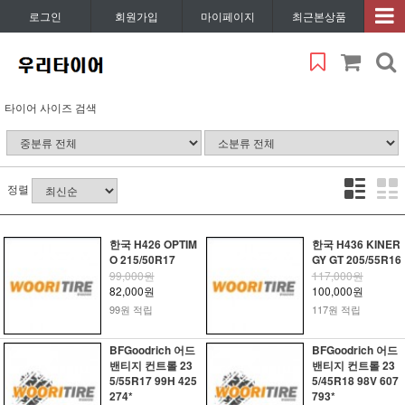
로그인
회원가입
마이페이지
최근본상품
타이어 사이즈 검색
정렬
한국 H426 OPTIM
한국 H436 KINER
O 215/50R17
GY GT 205/55R16
99,000원
117,000원
82,000원
100,000원
99원 적립
117원 적립
BFGoodrich 어드
BFGoodrich 어드
밴티지 컨트롤 23
밴티지 컨트롤 23
5/55R17 99H 425
5/45R18 98V 607
274*
793*